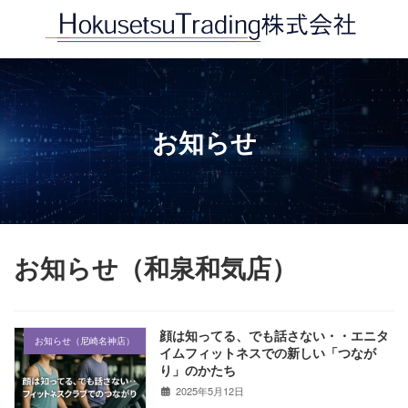
コ
ナ
ン
ビ
テ
ゲ
ン
ー
ツ
シ
へ
ョ
お知らせ
ス
ン
キ
に
ッ
移
プ
動
お知らせ（和泉和気店）
顔は知ってる、でも話さない・・エニタ
お知らせ（尼崎名神店）
イムフィットネスでの新しい「つなが
り」のかたち
2025年5月12日