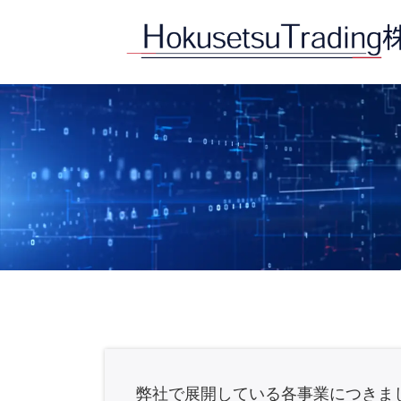
コ
ナ
ン
ビ
テ
ゲ
ン
ー
ツ
シ
へ
ョ
ス
ン
キ
に
ッ
移
プ
動
弊社で展開している各事業につきま